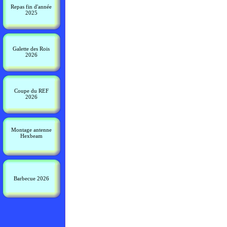
Repas fin d'année
2025
Galette des Rois
2026
Coupe du REF
2026
Montage antenne
Hexbeam
Barbecue 2026