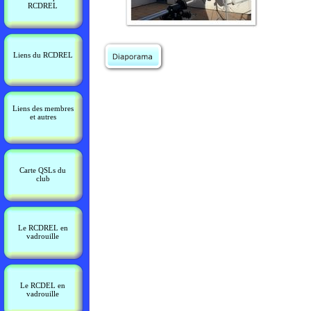
RCDREL
Liens du RCDREL
Liens des membres
et autres
Carte QSLs du
club
Le RCDREL en
vadrouille
Le RCDEL en
vadrouille