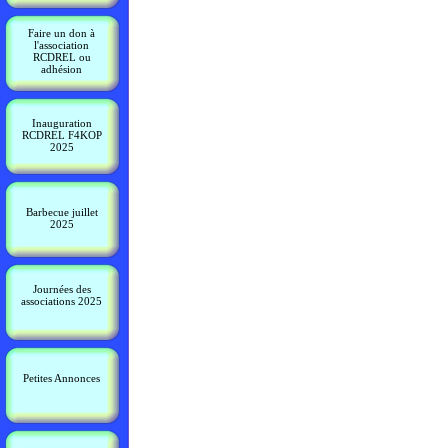
Faire un don à
l'association
RCDREL ou
adhésion
Inauguration
RCDREL F4KOP
2025
Barbecue juillet
2025
Journées des
associations 2025
Petites Annonces