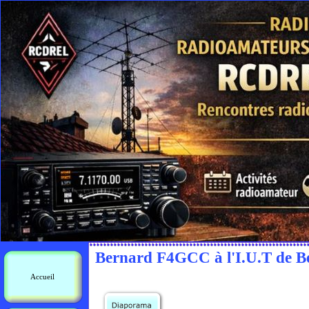
Bernard F4GCC à l'I.U.T de Béz
Accueil